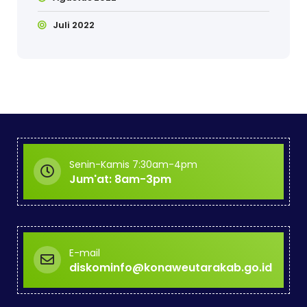
Juli 2022
Senin-Kamis 7:30am-4pm
Jum'at: 8am-3pm
E-mail
diskominfo@konaweutarakab.go.id