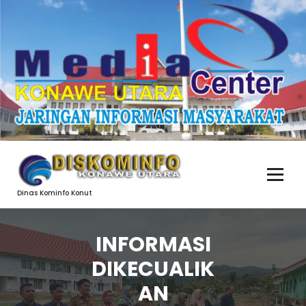
Skip
to
content
Dinas Kominfo Konut
INFORMASI
DIKECUALIK
AN