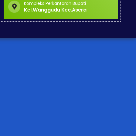
Kompleks Perkantoran Bupati
Kel.Wanggudu Kec.Asera