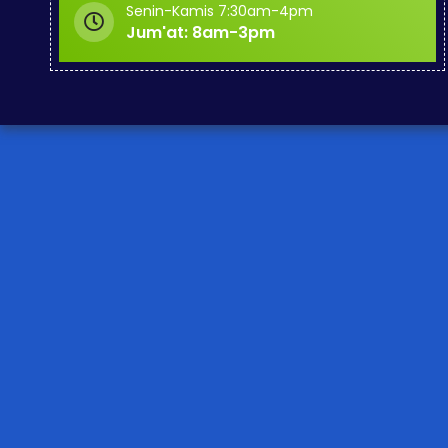
Senin-Kamis 7:30am-4pm
Jum'at: 8am-3pm