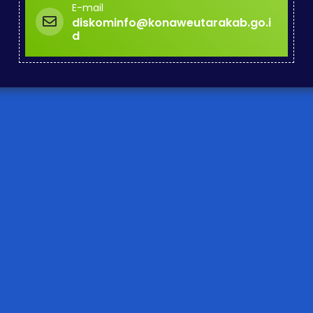
E-mail
diskominfo@konaweutarakab.go.i
d