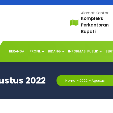
Alamat Kantor
Kompleks
Perkantoran
Bupati
BERANDA
PROFIL
BIDANG
INFORMASI PUBLIK
BERI
ustus 2022
Home
-
2022
-
Agustus