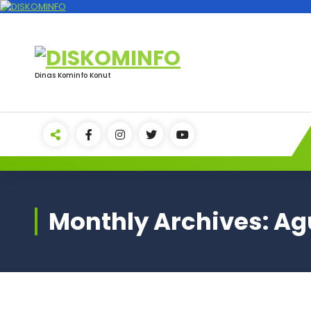
Skip
to
content
Dinas Kominfo Konut
Monthly Archives: Ag